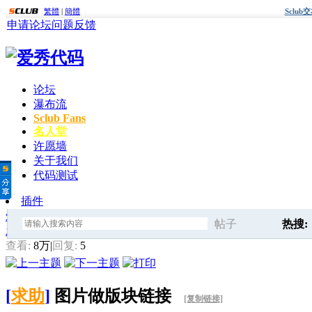
繁體
|
簡體
Sclu
申请论坛
问题反馈
论坛
瀑布流
Sclub Fans
名人堂
许愿墙
关于我们
代码测试
插件
爱秀代码
»
会员疑问求助
» 图片做版块链接
帖子
热搜:
发帖
搜
查看:
8万
|
回复:
5
搜索框
[
求助
]
图片做版块链接
[复制链接]
索