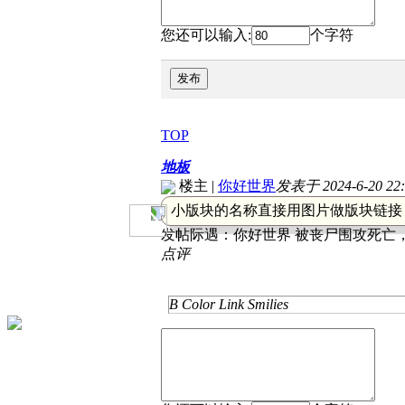
您还可以输入:
个字符
发布
TOP
地板
楼主
|
你好世界
发表于 2024-6-20 22:
小版块的名称直接用图片做版块链接
发帖际遇：
你好世界 被丧尸围攻死亡，
点评
B
Color
Link
Smilies