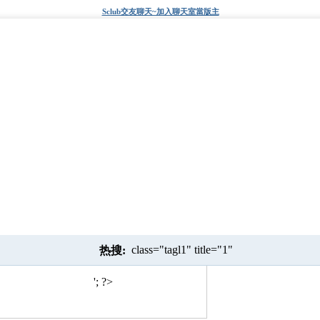
Sclub交友聊天~加入聊天室當版主
class="tagl1" title="1"
热搜:
target="_blank">点击这里
'; ?>