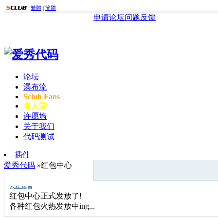
繁體
|
簡體
申请论坛
问题反馈
论坛
瀑布流
Sclub Fans
名人堂
许愿墙
关于我们
代码测试
插件
爱秀代码
»红包中心
公告信息
红包中心正式发放了!
各种红包火热发放中ing...