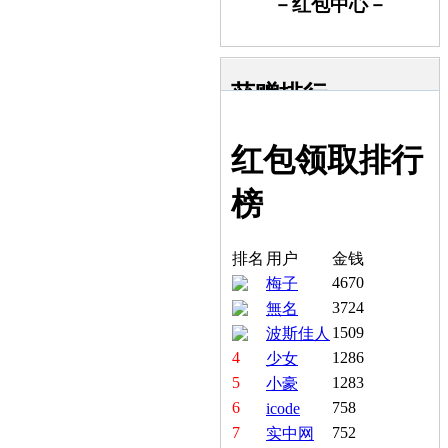
－红包中心－
获赠排行
红包领取排行
榜
排名
用户
金钱
4670
梅子
3724
無名
1509
波斯佳人
4
1286
少女
5
1283
小豪
6
758
icode
7
752
实中网