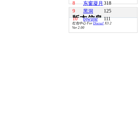
8
318
东窗凝月
9
125
黑洞
版本信息
10
111
bjwujie
红包中心 For
Discuz!
X3.2
Ver 2.00