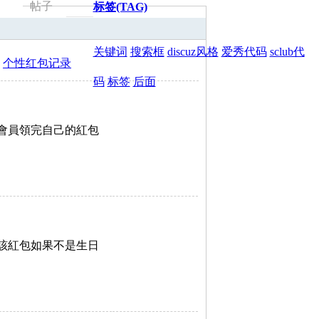
帖子
标签(TAG)
搜
关键词
搜索框
discuz风格
爱秀代码
sclub代
个性红包记录
码
标签
后面
索
會員領完自己的紅包
該紅包如果不是生日