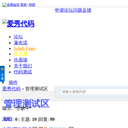
繁體
|
簡體
申请论坛
问题反馈
论坛
瀑布流
Sclub Fans
名人堂
许愿墙
关于我们
代码测试
插件
爱秀代码
» 管理测试区
管理测试区
版主: *空缺中*
发帖
今日:
0
|
主题:
19
|
回复:
99