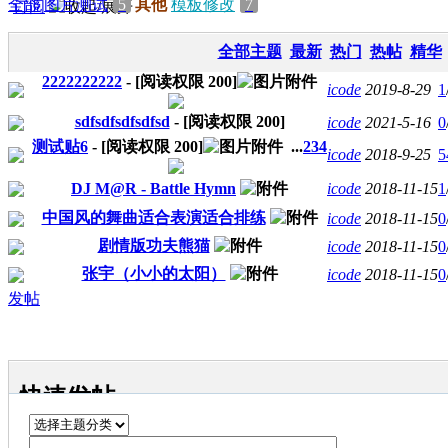
全部
图片测试
5
其他
模板修改
7
订阅
全部主题
最新
热门
热帖
精华
2222222222
- [阅读权限
200
]
icode
2019-8-29
1
sdfsdfsdfsdfsd
- [阅读权限
200
]
icode
2021-5-16
0
测试贴6
- [阅读权限
200
]
...
2
3
4
icode
2018-9-25
5
DJ M@R - Battle Hymn
icode
2018-11-15
1
中国风的舞曲适合表演适合排练
icode
2018-11-15
0
剧情版功夫熊猫
icode
2018-11-15
0
张宇（小小的太阳）
icode
2018-11-15
0
发帖
快速发帖