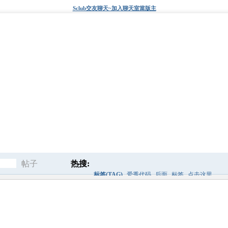
Sclub交友聊天~加入聊天室當版主
帖子
热搜:
标签(TAG)
爱秀代码
后面
标签
点击这里
搜
搜索框
快速查找
关键词
索