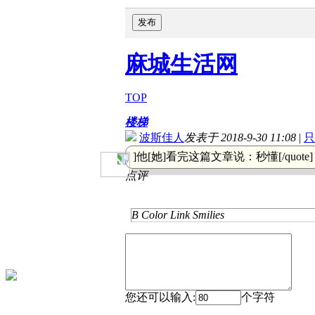
发布
麻城生活网
TOP
楼梯
波斯佳人
发表于 2018-9-30 11:08
|
只
]他[她]看完这篇文章说：
秒懂[/quote]
点评
B
Color
Link
Smilies
您还可以输入:
个字符