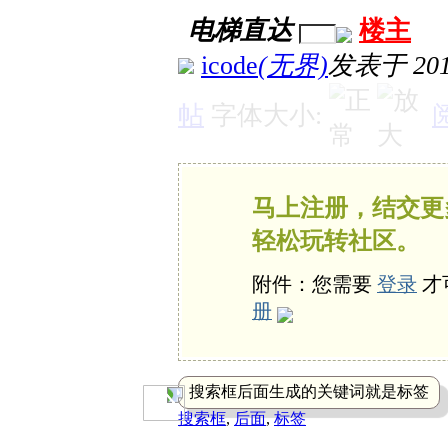
电梯直达
楼主
icode
(无界)
发表于 2018
帖
字体大小:
马上注册，结交更
轻松玩转社区。
附件：您需要
登录
才
册
搜索框后面生成的关键词就是标签
搜索框
,
后面
,
标签