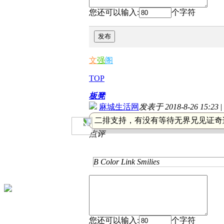
您还可以输入:
个字符
发布
文
强
阁
TOP
板凳
麻城生活网
发表于 2018-8-26 15:23
|
二排支持，有没有等待无界兄见证奇
点评
B
Color
Link
Smilies
您还可以输入:
个字符