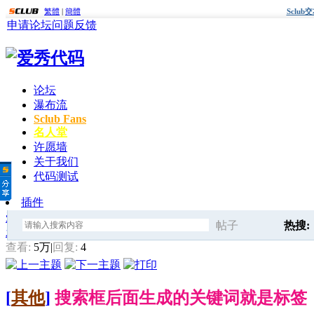
繁體
|
簡體
Sclu
申请论坛
问题反馈
论坛
瀑布流
Sclub Fans
名人堂
许愿墙
关于我们
代码测试
插件
爱秀代码
»
Sclub模板修改与美化
» 搜索框后面生成的关键词就
帖子
热搜:
发帖
搜
查看:
5万
|
回复:
4
sclub代
[
其他
]
搜索框后面生成的关键词就是标
索