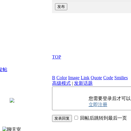
发布
TOP
发帖
B
Color
Image
Link
Quote
Code
Smilies
高级模式
|
发新话题
您需要登录后才可
立即注册
回帖后跳转到最后一页
发表回复