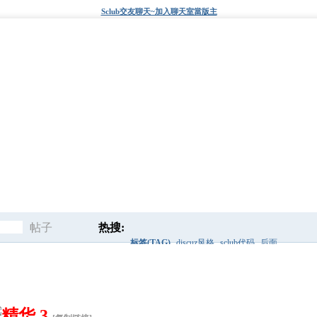
Sclub交友聊天~加入聊天室當版主
帖子
热搜:
标签(TAG)
discuz风格
sclub代码
后面
搜
搜索框
关键词
标签
爱秀代码
索