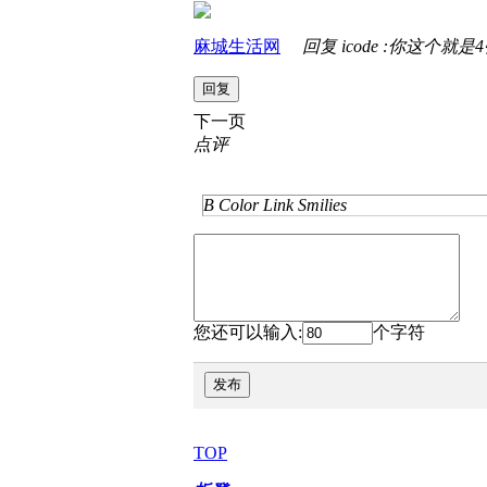
麻城生活网
回复 icode :你这个就是
回复
下一页
点评
B
Color
Link
Smilies
您还可以输入:
个字符
发布
TOP