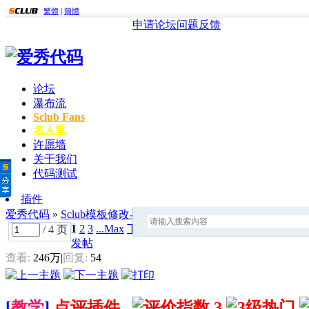
繁體
|
簡體
申请论坛
问题反馈
论坛
瀑布流
Sclub Fans
名人堂
许愿墙
关于我们
代码测试
插件
爱秀代码
»
Sclub模板修改与美化
» 点评插件
1
2
3
...Max
下一页
/ 4 页
发帖
查看:
246万
|
回复:
54
[
教学
]
点评插件