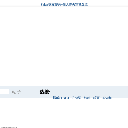
Sclub交友聊天~加入聊天室當版主
帖子
热搜:
标签(TAG)
关键词
标签
后面
搜索框
搜
sclub代码
爱秀代码
快速查找
索