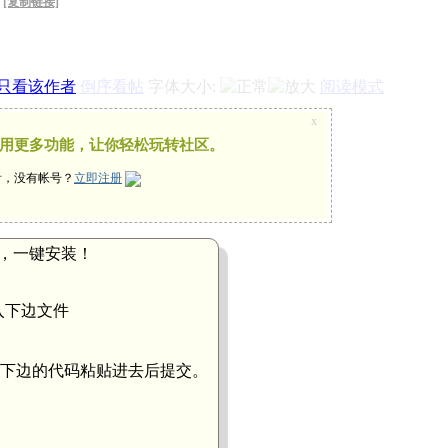
[复制链接]
只看该作者
倒序看帖
字体大小:
阅读模式
x
用更多功能，让你轻松玩转社区。
看，没有帐号？
立即注册
，一键安装！
入下边文件
 ,将下边的代码粘贴进去后提交。