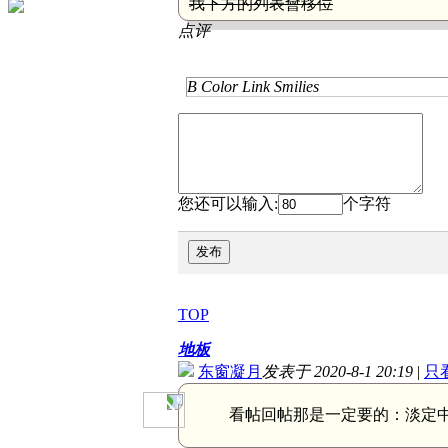
我下方的列表會移位
点评
B
Color
Link
Smilies
您还可以输入:
个字符
发布
TOP
地板
东窗凝月
发表于 2020-8-1 20:19
|
只
看帖回帖那是一定要的：
淡定