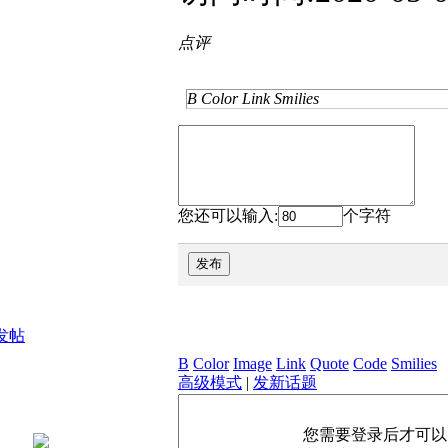
点评
B
Color
Link
Smilies
您还可以输入:
个字符
发布
发帖
B
Color
Image
Link
Quote
Code
Smilies
高级模式
|
发新话题
您需要登录后才可