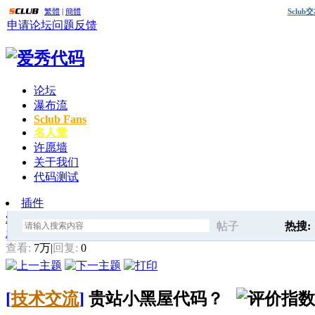
繁體
|
簡體
Sclu
申请论坛
问题反馈
论坛
瀑布流
Sclub Fans
名人堂
许愿墙
关于我们
代码测试
插件
爱秀代码
»
闲聊灌水
» 贵站小黑屋代码？
帖子
热搜:
发帖
搜
查看:
7万
|
回复:
0
爱秀代
[
技术交流
]
贵站小黑屋代码？
索