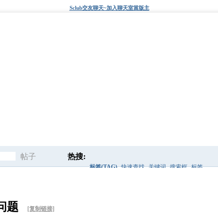
Sclub交友聊天~加入聊天室當版主
题
帖子
热搜:
标签(TAG)
快速查找
关键词
搜索框
标签
搜
后面
这里生成标签
点击这里
的问题
[复制链接]
索