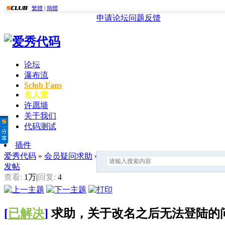
繁體
|
簡體
申请论坛
问题反馈
论坛
瀑布流
Sclub Fans
名人堂
许愿墙
关于我们
代码测试
插件
爱秀代码
»
会员疑问求助
» 求助，关于改名之后无法登陆的问
发帖
查看:
1万
|
回复:
4
[
已解决
]
求助，关于改名之后无法登陆