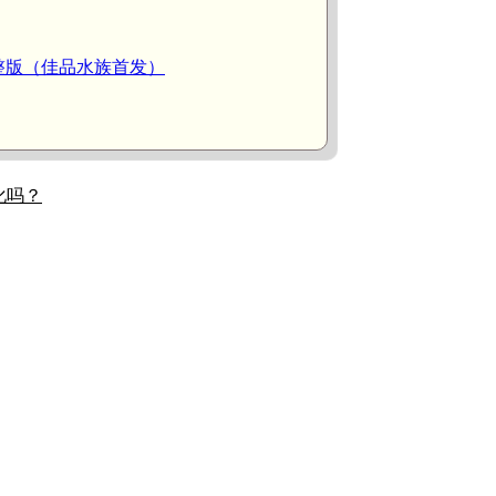
整版（佳品水族首发）
化吗？