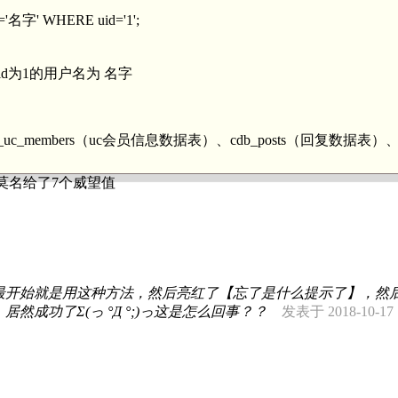
='名字' WHERE uid='1';
uid为1的用户名为 名字
members（uc会员信息数据表）、cdb_posts（回复数据表）、cd
莫名给了7个威望值
最开始就是用这种方法，然后亮红了【忘了是什么提示了】，然
然成功了Σ(っ °Д °;)っ这是怎么回事？？
发表于 2018-10-17 