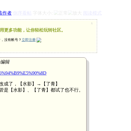
该作者
倒序看帖
字体大小:
阅读模式
x
用更多功能，让你轻松玩转社区。
看，没有帐号？
立即注册
2 编辑
.. =%E6%94%B9%E5%90%8D
改成了，【水影】→【了青】
管是【水影】、【了青】都试了也不行。