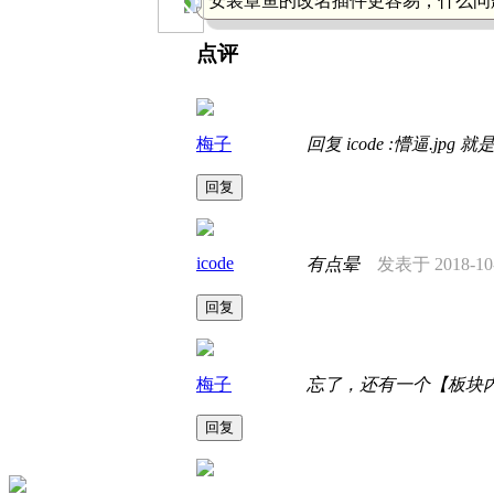
安装章鱼的改名插件更容易，什么问
点评
梅子
回复 icode :懵逼
回复
icode
有点晕
发表于 2018-10-
回复
梅子
忘了，还有一个【板块
回复