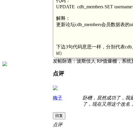
代码：
UPDATE cdb_members SET username
解释：
更新论坛cdb_members会员数据表的
下边3句代码意思一样，分别代表cdb_uc_
id）
发帖际遇：
波斯佳人 RP值爆棚，系统
点评
梅子
卧槽，居然成功了，我
了，现在又用这个改名，居
回复
点评