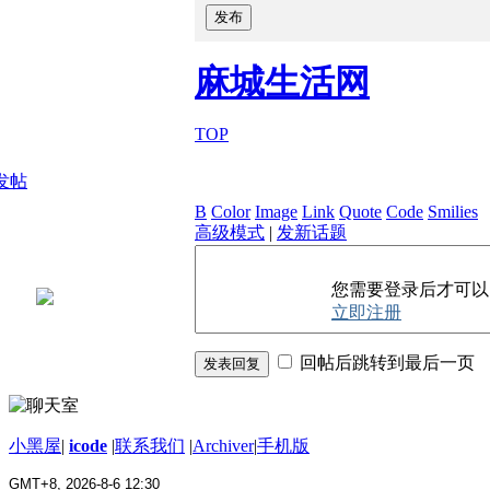
发布
麻城生活网
TOP
发帖
B
Color
Image
Link
Quote
Code
Smilies
高级模式
|
发新话题
您需要登录后才可
立即注册
回帖后跳转到最后一页
发表回复
小黑屋
|
icode
|
联系我们
|
Archiver
|
手机版
GMT+8, 2026-8-6 12:30