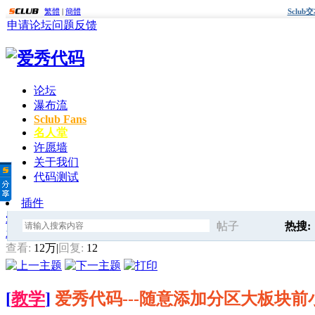
繁體
|
簡體
Sclu
申请论坛
问题反馈
论坛
瀑布流
Sclub Fans
名人堂
许愿墙
关于我们
代码测试
插件
爱秀代码
»
Sclub模板修改与美化
» 爱秀代码---随意添加分区
帖子
热搜:
发帖
搜
查看:
12万
|
回复:
12
快速查
[
教学
]
爱秀代码---随意添加分区大板块
索