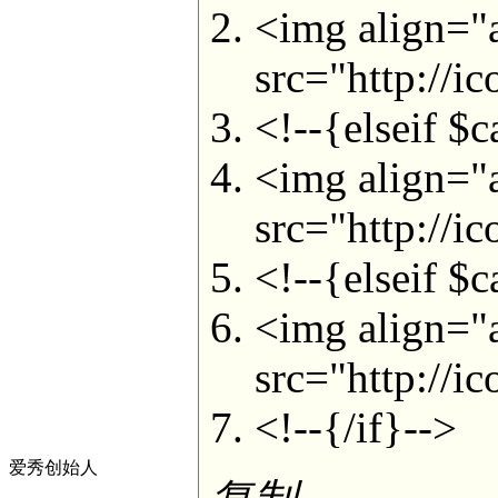
<img align="
src="http://
<!--{elseif $c
<img align="
src="http://
<!--{elseif $c
<img align="
src="http://
<!--{/if}-->
爱秀创始人