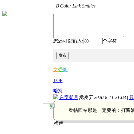
B
Color
Link
Smilies
您还可以输入:
个字符
发布
文
强
阁
TOP
暗河
东窗凝月
发表于 2020-8-11 21:03
|
只
看帖回帖那是一定要的：
打酱
点评