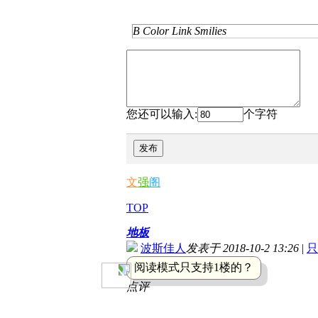
B
Color
Link
Smilies
您还可以输入:
个字符
发布
文
强
阁
TOP
地板
波斯佳人
发表于 2018-10-2 13:26
|
只
阅读模式只支持1楼的？
点评