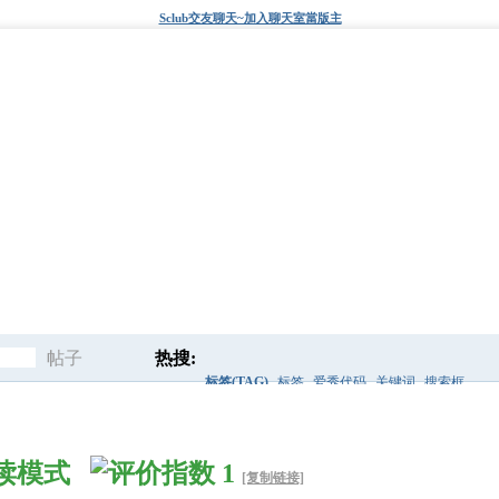
Sclub交友聊天~加入聊天室當版主
及添加阅读模式
帖子
热搜:
标签(TAG)
标签
爱秀代码
关键词
搜索框
搜
后面
sclub代码
discuz风格
阅读模式
[复制链接]
索