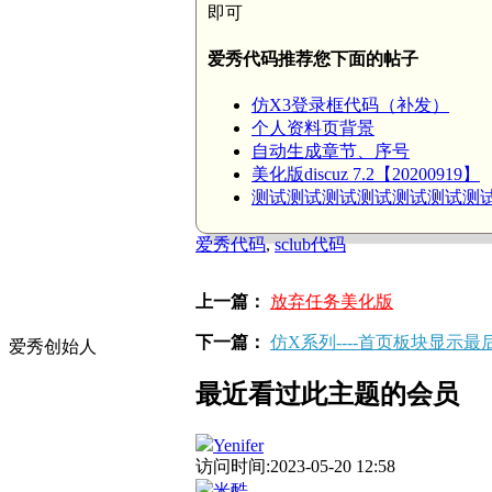
即可
爱秀代码推荐您下面的帖子
仿X3登录框代码（补发）
个人资料页背景
自动生成章节、序号
美化版discuz 7.2【20200919】
测试测试测试测试测试测试测
爱秀代码
,
sclub代码
上一篇：
放弃任务美化版
下一篇：
仿X系列----首页板块显示
爱秀创始人
最近看过此主题的会员
Yenifer
访问时间:2023-05-20 12:58
米酷