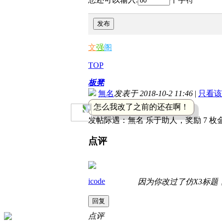
发布
文
强
阁
TOP
板凳
無名
发表于 2018-10-2 11:46
|
只看该
怎么我改了之前的还在啊！
发帖际遇：
無名 乐于助人，奖励 7 枚
点评
icode
因为你改过了仿X3标题
回复
点评