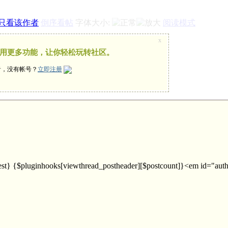
只看该作者
倒序看帖
字体大小:
阅读模式
x
用更多功能，让你轻松玩转社区。
看，没有帐号？
立即注册
viewthread_postheader][$postcount]}<em id="authorposton