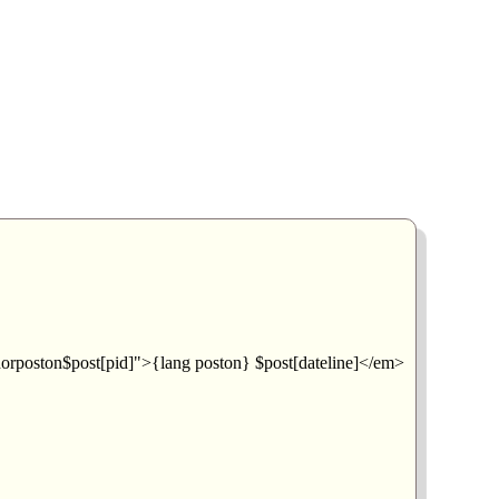
$post[pid]">{lang poston} $post[dateline]</em>