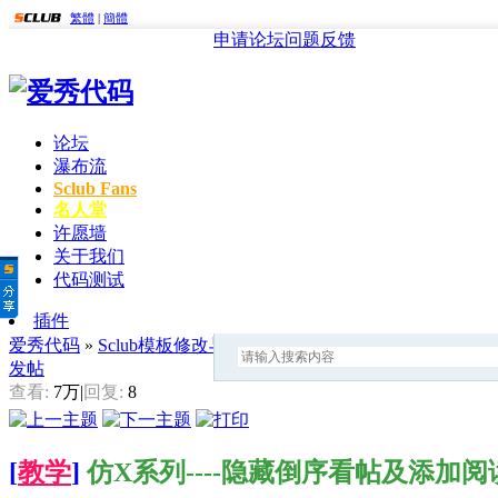
繁體
|
簡體
申请论坛
问题反馈
论坛
瀑布流
Sclub Fans
名人堂
许愿墙
关于我们
代码测试
插件
爱秀代码
»
Sclub模板修改与美化
» 仿X系列----隐藏倒序看帖
发帖
查看:
7万
|
回复:
8
[
教学
]
仿X系列----隐藏倒序看帖及添加