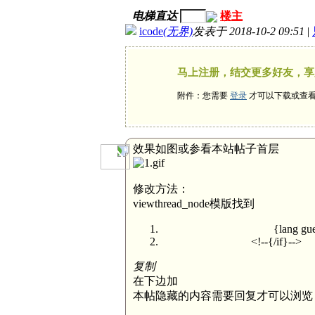
电梯直达
楼主
icode
(无界)
发表于 2018-10-2 09:51
|
马上注册，结交更多好友，享
附件：您需要
登录
才可以下载或查
效果如图或参看本站帖子首层
修改方法：
viewthread_node模版找到
{lang guest} {$pluginhooks[
<!--{/if}-->
复制
在下边加
本帖隐藏的内容需要回复才可以浏览