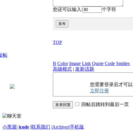
您还可以输入:
个字符
发布
TOP
发帖
B
Color
Image
Link
Quote
Code
Smilies
高级模式
|
发新话题
您需要登录后才可
立即注册
回帖后跳转到最后一页
发表回复
小黑屋
|
icode
|
联系我们
|
Archiver
|
手机版