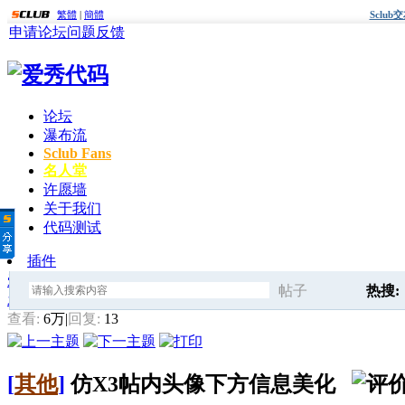
繁體
|
簡體
Sclu
申请论坛
问题反馈
论坛
瀑布流
Sclub Fans
名人堂
许愿墙
关于我们
代码测试
插件
爱秀代码
»
Sclub模板修改与美化
» 仿X3帖内头像下方信息美化
帖子
热搜:
发帖
搜
查看:
6万
|
回复:
13
标签
[
其他
]
仿X3帖内头像下方信息美化
索