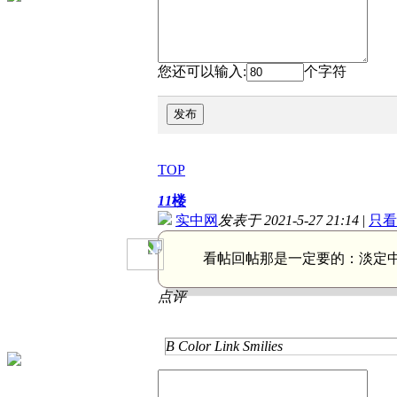
您还可以输入:
个字符
发布
TOP
11
楼
实中网
发表于 2021-5-27 21:14
|
只看
看帖回帖那是一定要的：
淡定
点评
B
Color
Link
Smilies