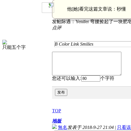
他[她]看完这篇文章说：
秒懂
发帖际遇：
Yenifer 弯腰捡起了一
点评
B
Color
Link
Smilies
只能五个字
您还可以输入:
个字符
发布
TOP
地板
無名
发表于 2018-9-27 21:04
|
只看该