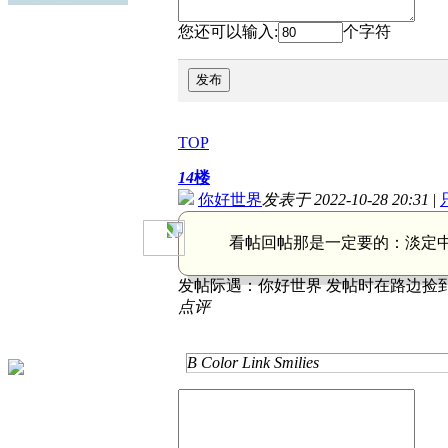
您还可以输入:
个字符
发布
TOP
14
楼
你好世界
发表于 2022-10-28 20:31
|
看帖回帖那是一定要的：
淡定
发帖际遇：
你好世界 发帖时在路边捡到
点评
B
Color
Link
Smilies