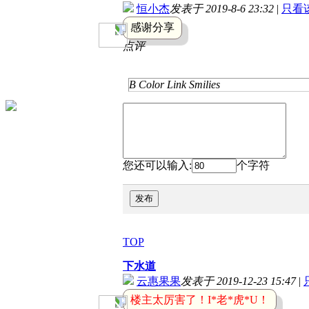
恒小杰
发表于 2019-8-6 23:32
|
只看
感谢分享
点评
B
Color
Link
Smilies
您还可以输入:
个字符
发布
TOP
下水道
云惠果果
发表于 2019-12-23 15:47
|
楼主太厉害了！I*老*虎*U！