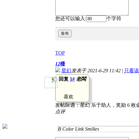
您还可以输入:
个字符
发布
TOP
12
楼
星幻
发表于 2021-6-29 11:42
|
只看该
回复
1#
老闆
喜欢
发帖际遇：
星幻 乐于助人，奖励 6 枚
点评
B
Color
Link
Smilies