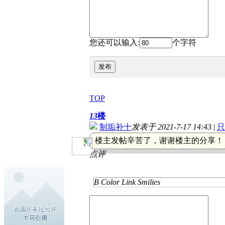
您还可以输入:
个字符
发布
TOP
13
楼
制垢补十
发表于 2021-7-17 14:43
|
只
楼主发帖辛苦了，谢谢楼主的分享！
点评
B
Color
Link
Smilies