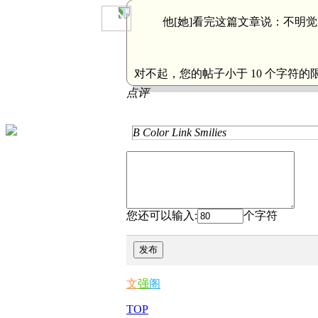
他[她]看完这篇文章说：
不明觉
对不起，您的帖子小于 10 个字符
点评
B
Color
Link
Smilies
您还可以输入:
个字符
发布
文
强
阁
TOP