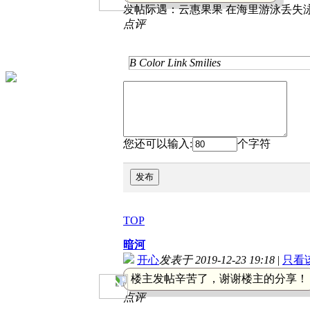
发帖际遇：
云惠果果 在海里游泳丢失泳
点评
B
Color
Link
Smilies
您还可以输入:
个字符
发布
TOP
暗河
开心
发表于 2019-12-23 19:18
|
只看
楼主发帖辛苦了，谢谢楼主的分享！
点评