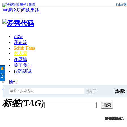
繁體
|
簡體
Sclu
申请论坛
问题反馈
论坛
瀑布流
Sclub Fans
名人堂
许愿墙
关于我们
代码测试
插件
爱秀代码
»
标签
帖子
热搜:
搜
标签(TAG)
搜索
sclub代
搜索框
sclub代码
关键词
点击这里
标签生成
discuz风格
后面
标签
discuz模板
这里生成标签
爱秀代码
快速查找
索