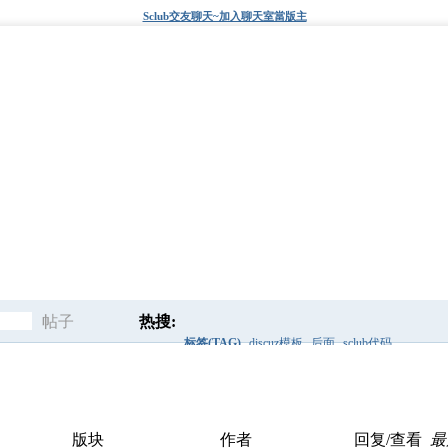
Sclub交友聊天~加入聊天室當版主
帖子
热搜:
标签(TAG)
discuz模板
后面
sclub代码
搜
搜索框
标签
discuz风格
爱秀代码
索
版块
作者
回复/查看
最