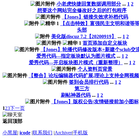
小老虎快捷回复数据调用部分
...
1
2
想要这个网站完全修改好之后的打包程序
【Jones】链接失效求补档代码
【点击特效】富强民主文明和谐等
头部
美化版discuz 7.2【20200919】
...
1
2
首页添加自定义板块
【Jones】轮播代码修改版本+新建个sclub交
爱秀代码---指定板块默认为图片模式
...
1
2
爱秀代码---开启板块图片模式（重新整理）
...
1
2
个人资料页背景
【整合】论坛编辑器代码扩展,理论上支持全网视
签到会员排行代码
...
1
2
第三方
刷帖神器代码
...
1
2
【Jones】版权公告/友情链接前加小图标
1
2
3
下一页
返回顶部
小黑屋
|
icode
|
联系我们
|
Archiver
|
手机版