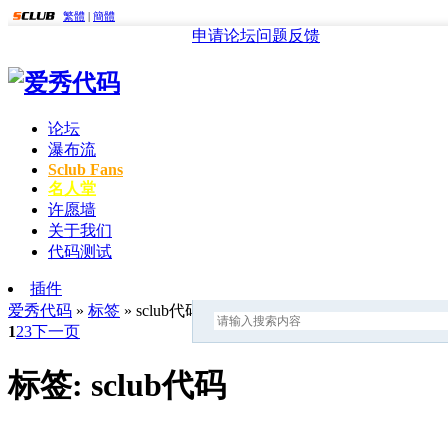
繁體
|
簡體
申请论坛
问题反馈
论坛
瀑布流
Sclub Fans
名人堂
许愿墙
关于我们
代码测试
插件
爱秀代码
»
标签
» sclub代码
1
2
3
下一页
标签: sclub代码