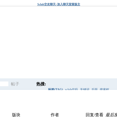
Sclub交友聊天~加入聊天室當版主
帖子
热搜:
标签(TAG)
sclub代码
关键词
后面
搜索框
搜
discuz风格
爱秀代码
标签
索
版块
作者
回复/查看
最后