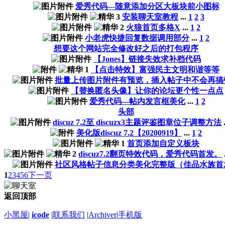
爱秀代码---随意添加分区大板块前小图标
安装聊天室教程
...
1
2
3
火狼首页多格X
...
1
2
小老虎快捷回复数据调用部分
...
1
2
想要这个网站完全修改好之后的打包程序
【Jones】链接失效求补档代码
【点击特效】富强民主文明和谐等等
批量上传图片附件有预览，插入帖子中不会再搞
【替换匿名头像】让你的论坛更个性一点点
爱秀代码---帖内发言框美化
...
1
2
头部
discuz 7.2至 discuzx3主题评鉴图章位子调整方法
美化版discuz 7.2【20200919】
...
1
2
首页添加自定义板块
discuz7.2翻页特效代码，爱秀代码首发。
社区风格帖子信息分类美化完整版（佳品水族首
1
2
3
4
5
6
下一页
返回顶部
小黑屋
|
icode
|
联系我们
|
Archiver
|
手机版