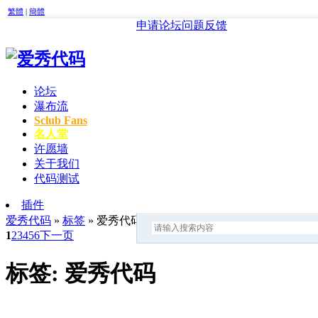
繁體
|
簡體
申请论坛
问题反馈
论坛
瀑布流
Sclub Fans
名人堂
许愿墙
关于我们
代码测试
插件
爱秀代码
»
标签
» 爱秀代码
1
2
3
4
5
6
下一页
标签: 爱秀代码