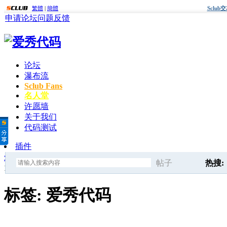
繁體
|
簡體
Sclu
申请论坛
问题反馈
论坛
瀑布流
Sclub Fans
名人堂
许愿墙
关于我们
代码测试
插件
爱秀代码
»
标签
» 爱秀代码
帖子
热搜:
1
2
3
4
5
6
下一页
搜
标签: 爱秀代码
后面
d
索