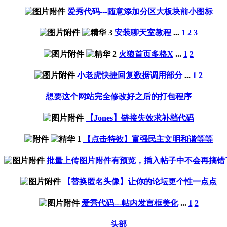
爱秀代码---随意添加分区大板块前小图标
安装聊天室教程
...
1
2
3
火狼首页多格X
...
1
2
小老虎快捷回复数据调用部分
...
1
2
想要这个网站完全修改好之后的打包程序
【Jones】链接失效求补档代码
【点击特效】富强民主文明和谐等等
批量上传图片附件有预览，插入帖子中不会再搞错
【替换匿名头像】让你的论坛更个性一点点
爱秀代码---帖内发言框美化
...
1
2
头部