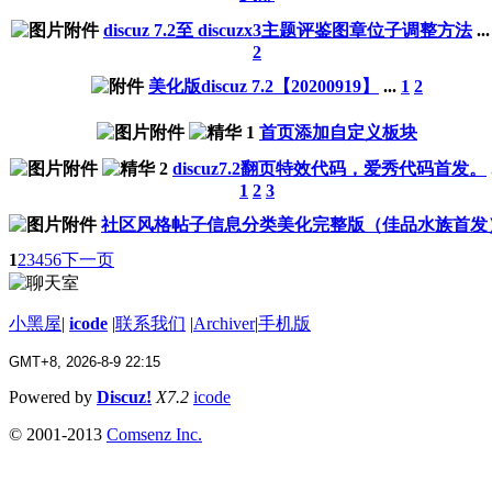
discuz 7.2至 discuzx3主题评鉴图章位子调整方法
..
2
美化版discuz 7.2【20200919】
...
1
2
首页添加自定义板块
discuz7.2翻页特效代码，爱秀代码首发。
1
2
3
社区风格帖子信息分类美化完整版（佳品水族首发
1
2
3
4
5
6
下一页
小黑屋
|
icode
|
联系我们
|
Archiver
|
手机版
GMT+8, 2026-8-9 22:15
Powered by
Discuz!
X7.2
icode
© 2001-2013
Comsenz Inc.