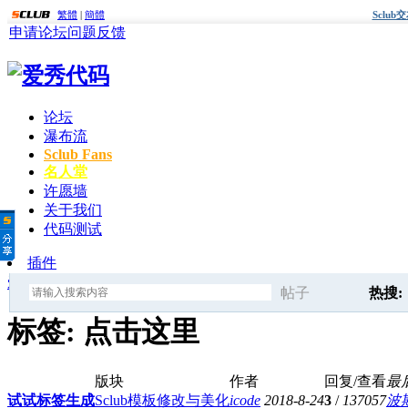
繁體
|
簡體
Sclu
申请论坛
问题反馈
论坛
瀑布流
Sclub Fans
名人堂
许愿墙
关于我们
代码测试
插件
爱秀代码
»
标签
» 点击这里
帖子
热搜:
搜
标签: 点击这里
点击这
版块
作者
回复/查看
最
索
试试标签生成
Sclub模板修改与美化
icode
2018-8-24
3
/
137057
波