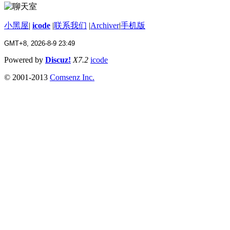
小黑屋
|
icode
|
联系我们
|
Archiver
|
手机版
GMT+8, 2026-8-9 23:49
Powered by
Discuz!
X7.2
icode
© 2001-2013
Comsenz Inc.