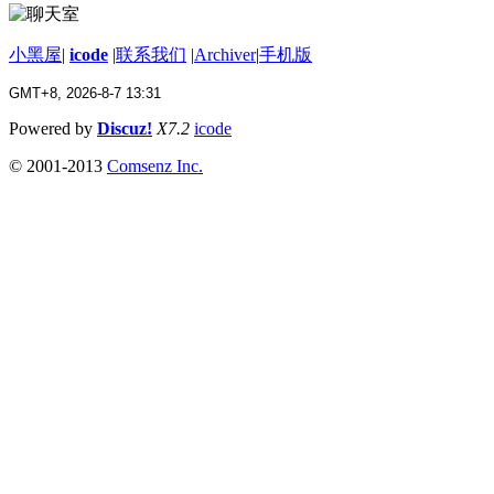
小黑屋
|
icode
|
联系我们
|
Archiver
|
手机版
GMT+8, 2026-8-7 13:31
Powered by
Discuz!
X7.2
icode
© 2001-2013
Comsenz Inc.