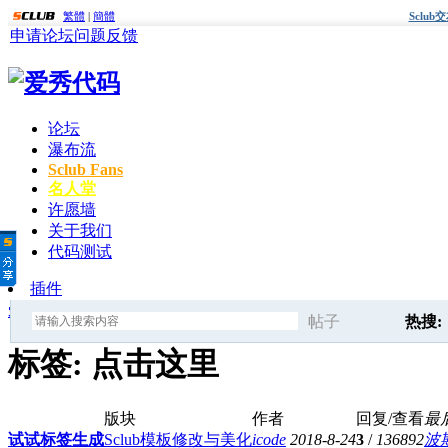
繁體
|
簡體
Sclu
申请论坛
问题反馈
论坛
瀑布流
Sclub Fans
名人堂
许愿墙
关于我们
代码测试
插件
爱秀代码
»
标签
» 点击这里
帖子
热搜:
搜
标签: 点击这里
爱秀代
版块
作者
回复/查看
最
索
试试标签生成
Sclub模板修改与美化
icode
2018-8-24
3
/
136892
波