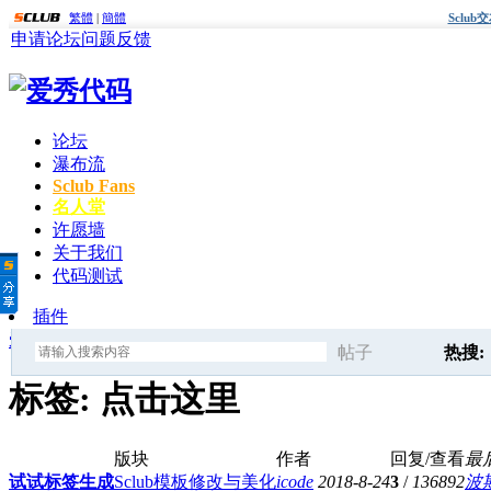
繁體
|
簡體
Sclu
申请论坛
问题反馈
论坛
瀑布流
Sclub Fans
名人堂
许愿墙
关于我们
代码测试
插件
爱秀代码
»
标签
» 点击这里
帖子
热搜:
搜
标签: 点击这里
标签
版块
作者
回复/查看
最
索
试试标签生成
Sclub模板修改与美化
icode
2018-8-24
3
/
136892
波