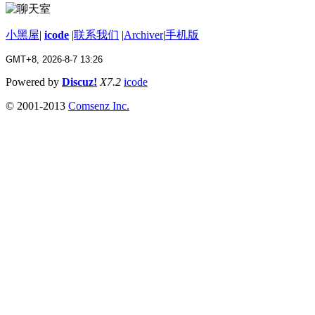
小黑屋
|
icode
|
联系我们
|
Archiver
|
手机版
GMT+8, 2026-8-7 13:26
Powered by
Discuz!
X7.2
icode
© 2001-2013
Comsenz Inc.