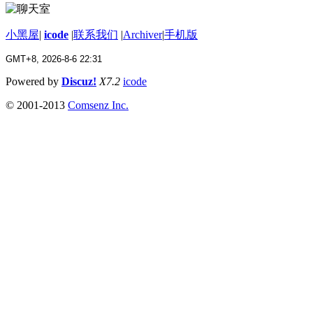
小黑屋
|
icode
|
联系我们
|
Archiver
|
手机版
GMT+8, 2026-8-6 22:31
Powered by
Discuz!
X7.2
icode
© 2001-2013
Comsenz Inc.