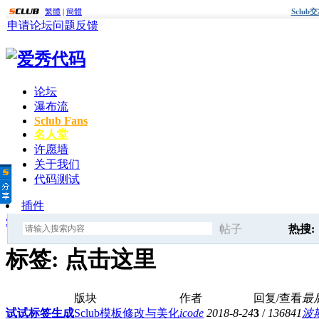
繁體
|
簡體
Sclu
申请论坛
问题反馈
论坛
瀑布流
Sclub Fans
名人堂
许愿墙
关于我们
代码测试
插件
爱秀代码
»
标签
» 点击这里
帖子
热搜:
搜
标签: 点击这里
快速查
版块
作者
回复/查看
最
索
试试标签生成
Sclub模板修改与美化
icode
2018-8-24
3
/
136841
波