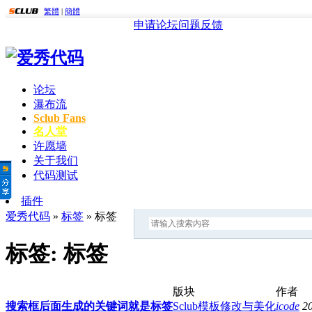
繁體
|
簡體
申请论坛
问题反馈
论坛
瀑布流
Sclub Fans
名人堂
许愿墙
关于我们
代码测试
插件
爱秀代码
»
标签
» 标签
标签: 标签
版块
作者
搜索框后面生成的关键词就是标签
Sclub模板修改与美化
icode
2