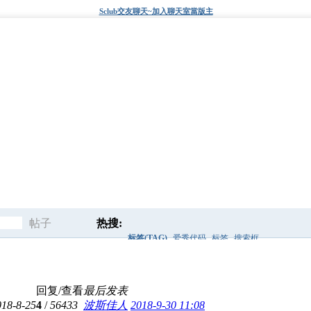
Sclub交友聊天~加入聊天室當版主
帖子
热搜:
标签(TAG)
爱秀代码
标签
搜索框
搜
discuz风格
discuz模板
sclub代码
后面
回复/查看
最后发表
索
018-8-25
4
/
56433
波斯佳人
2018-9-30 11:08