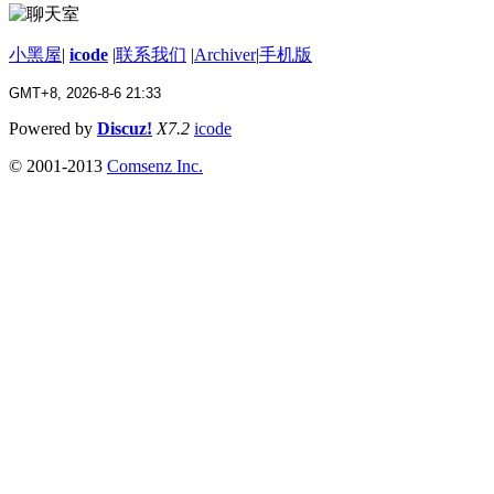
小黑屋
|
icode
|
联系我们
|
Archiver
|
手机版
GMT+8, 2026-8-6 21:33
Powered by
Discuz!
X7.2
icode
© 2001-2013
Comsenz Inc.