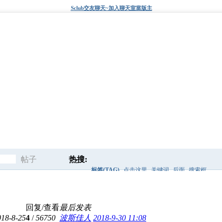
Sclub交友聊天~加入聊天室當版主
帖子
热搜:
标签(TAG)
点击这里
关键词
后面
搜索框
搜
快速查找
这里生成标签
标签
回复/查看
最后发表
索
018-8-25
4
/
56750
波斯佳人
2018-9-30 11:08