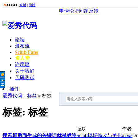
繁體
|
簡體
申请论坛
问题反馈
论坛
瀑布流
Sclub Fans
名人堂
许愿墙
关于我们
代码测试
插件
爱秀代码
»
标签
» 标签
标签: 标签
版块
作者
搜索框后面生成的关键词就是标签
Sclub模板修改与美化
icode
2