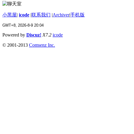
小黑屋
|
icode
|
联系我们
|
Archiver
|
手机版
GMT+8, 2026-8-9 20:04
Powered by
Discuz!
X7.2
icode
© 2001-2013
Comsenz Inc.