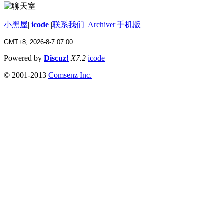
小黑屋
|
icode
|
联系我们
|
Archiver
|
手机版
GMT+8, 2026-8-7 07:00
Powered by
Discuz!
X7.2
icode
© 2001-2013
Comsenz Inc.