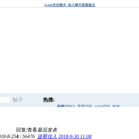
Sclub交友聊天~加入聊天室當版主
帖子
热搜:
标签(TAG)
爱秀代码
sclub代码
标签
搜
discuz风格
后面
搜索框
discuz模板
回复/查看
最后发表
索
018-8-25
4
/
56476
波斯佳人
2018-9-30 11:08