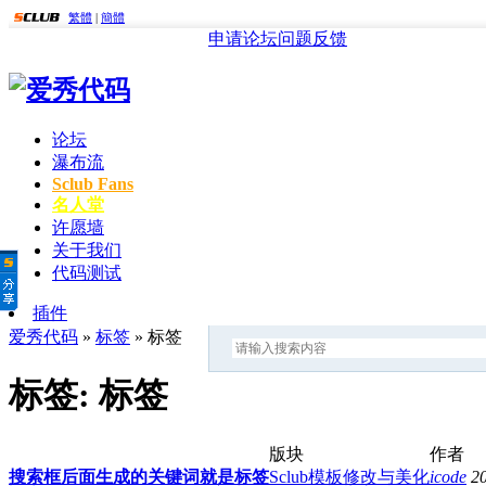
繁體
|
簡體
申请论坛
问题反馈
论坛
瀑布流
Sclub Fans
名人堂
许愿墙
关于我们
代码测试
插件
爱秀代码
»
标签
» 标签
标签: 标签
版块
作者
搜索框后面生成的关键词就是标签
Sclub模板修改与美化
icode
2