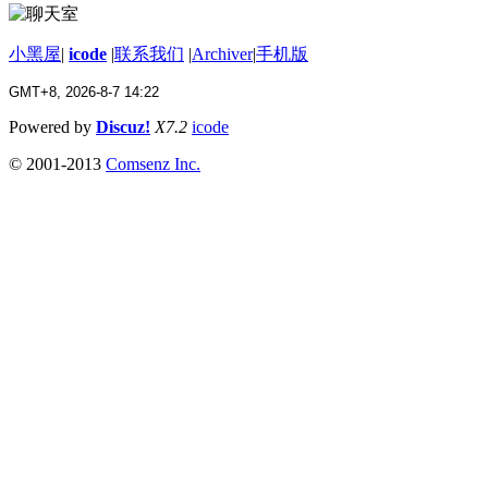
小黑屋
|
icode
|
联系我们
|
Archiver
|
手机版
GMT+8, 2026-8-7 14:22
Powered by
Discuz!
X7.2
icode
© 2001-2013
Comsenz Inc.