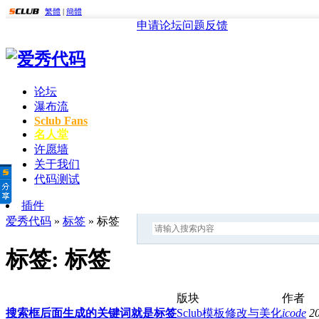
繁體
|
簡體
申请论坛
问题反馈
论坛
瀑布流
Sclub Fans
名人堂
许愿墙
关于我们
代码测试
插件
爱秀代码
»
标签
» 标签
标签: 标签
版块
作者
搜索框后面生成的关键词就是标签
Sclub模板修改与美化
icode
2