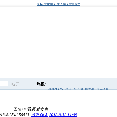
Sclub交友聊天~加入聊天室當版主
帖子
热搜:
标签(TAG)
标签
关键词
搜索框
点击这里
搜
快速查找
爱秀代码
后面
回复/查看
最后发表
索
018-8-25
4
/
56513
波斯佳人
2018-9-30 11:08