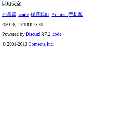
小黑屋
|
icode
|
联系我们
|
Archiver
|
手机版
GMT+8, 2026-8-9 23:36
Powered by
Discuz!
X7.2
icode
© 2001-2013
Comsenz Inc.