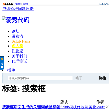
繁體
|
簡體
Sclu
申请论坛
问题反馈
论坛
瀑布流
Sclub Fans
名人堂
许愿墙
关于我们
代码测试
插件
爱秀代码
»
标签
» 搜索框
帖子
热搜:
搜
标签: 搜索框
点击这
版块
作者
索
搜索框后面生成的关键词就是标签
Sclub模板修改与美化
icode
2