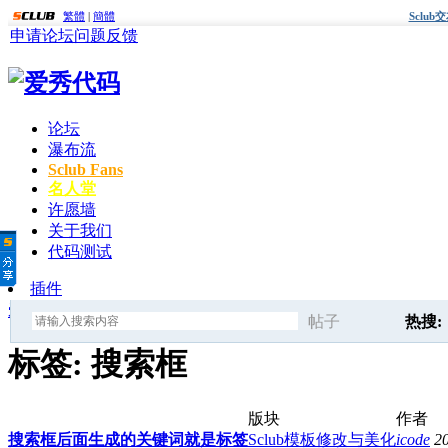
繁體
|
簡體
Sclu
申请论坛
问题反馈
论坛
瀑布流
Sclub Fans
名人堂
许愿墙
关于我们
代码测试
插件
爱秀代码
»
标签
» 搜索框
帖子
热搜:
搜
标签: 搜索框
标签
版块
作者
索
搜索框后面生成的关键词就是标签
Sclub模板修改与美化
icode
2