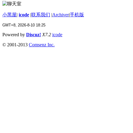
小黑屋
|
icode
|
联系我们
|
Archiver
|
手机版
GMT+8, 2026-8-10 18:25
Powered by
Discuz!
X7.2
icode
© 2001-2013
Comsenz Inc.