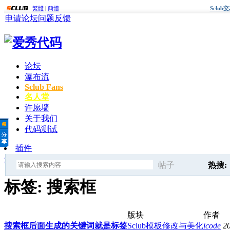
繁體
|
簡體
Sclu
申请论坛
问题反馈
论坛
瀑布流
Sclub Fans
名人堂
许愿墙
关于我们
代码测试
插件
爱秀代码
»
标签
» 搜索框
帖子
热搜:
搜
标签: 搜索框
标签生
版块
作者
索
搜索框后面生成的关键词就是标签
Sclub模板修改与美化
icode
2