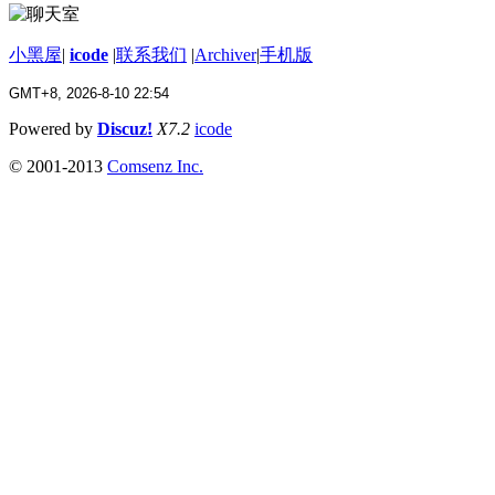
小黑屋
|
icode
|
联系我们
|
Archiver
|
手机版
GMT+8, 2026-8-10 22:54
Powered by
Discuz!
X7.2
icode
© 2001-2013
Comsenz Inc.