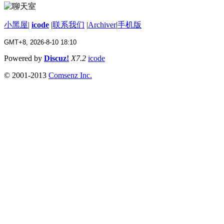
小黑屋
|
icode
|
联系我们
|
Archiver
|
手机版
GMT+8, 2026-8-10 18:10
Powered by
Discuz!
X7.2
icode
© 2001-2013
Comsenz Inc.