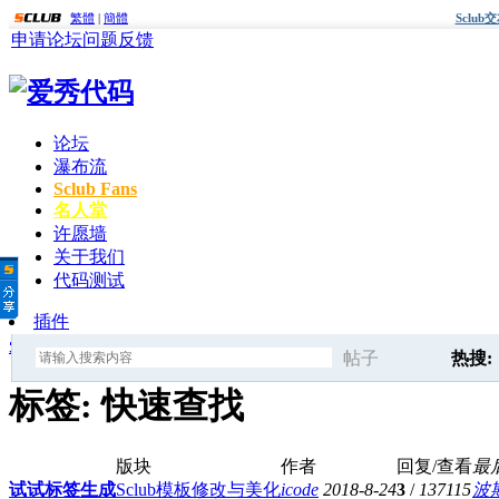
繁體
|
簡體
Sclu
申请论坛
问题反馈
论坛
瀑布流
Sclub Fans
名人堂
许愿墙
关于我们
代码测试
插件
爱秀代码
»
标签
» 快速查找
帖子
热搜:
搜
标签: 快速查找
爱秀代
版块
作者
回复/查看
最
索
试试标签生成
Sclub模板修改与美化
icode
2018-8-24
3
/
137115
波