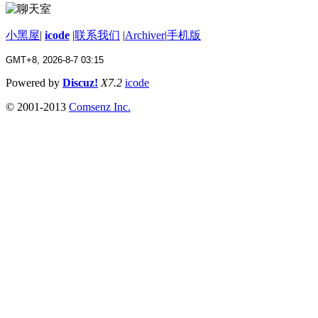
小黑屋
|
icode
|
联系我们
|
Archiver
|
手机版
GMT+8, 2026-8-7 03:15
Powered by
Discuz!
X7.2
icode
© 2001-2013
Comsenz Inc.