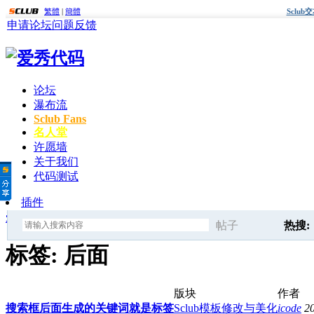
繁體
|
簡體
Sclu
申请论坛
问题反馈
论坛
瀑布流
Sclub Fans
名人堂
许愿墙
关于我们
代码测试
插件
爱秀代码
»
标签
» 后面
帖子
热搜:
搜
标签: 后面
sclub代
版块
作者
索
搜索框后面生成的关键词就是标签
Sclub模板修改与美化
icode
2