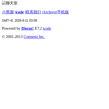
小黑屋
|
icode
|
联系我们
|
Archiver
|
手机版
GMT+8, 2026-8-11 03:09
Powered by
Discuz!
X7.2
icode
© 2001-2013
Comsenz Inc.