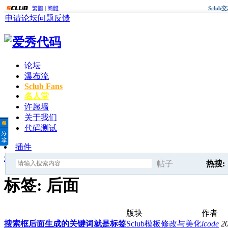
繁體
|
簡體
Sclu
申请论坛
问题反馈
论坛
瀑布流
Sclub Fans
名人堂
许愿墙
关于我们
代码测试
插件
爱秀代码
»
标签
» 后面
帖子
热搜:
搜
标签: 后面
后面
版块
作者
索
搜索框后面生成的关键词就是标签
Sclub模板修改与美化
icode
2