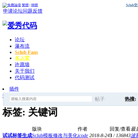
繁體
|
簡體
Sclu
申请论坛
问题反馈
论坛
瀑布流
Sclub Fans
名人堂
许愿墙
关于我们
代码测试
插件
爱秀代码
»
标签
» 关键词
帖子
热搜:
搜
标签: 关键词
discuz
版块
作者
回复/查看
最
索
试试标签生成
Sclub模板修改与美化
icode
2018-8-24
3
/
136843
波