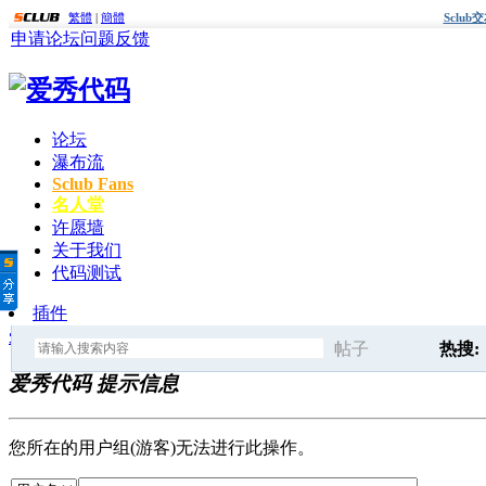
繁體
|
簡體
Sclu
申请论坛
问题反馈
论坛
瀑布流
Sclub Fans
名人堂
许愿墙
关于我们
代码测试
插件
爱秀代码
» 提示信息
帖子
热搜:
爱秀代码 提示信息
搜
点击这
您所在的用户组(游客)无法进行此操作。
索