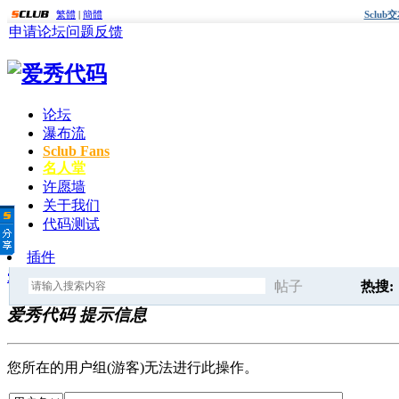
繁體
|
簡體
Sclu
申请论坛
问题反馈
论坛
瀑布流
Sclub Fans
名人堂
许愿墙
关于我们
代码测试
插件
爱秀代码
» 提示信息
帖子
热搜:
爱秀代码 提示信息
搜
后面
您所在的用户组(游客)无法进行此操作。
索