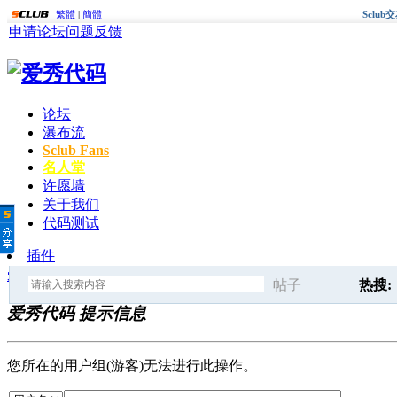
繁體
|
簡體
Sclu
申请论坛
问题反馈
论坛
瀑布流
Sclub Fans
名人堂
许愿墙
关于我们
代码测试
插件
爱秀代码
» 提示信息
帖子
热搜:
爱秀代码 提示信息
搜
discuz
您所在的用户组(游客)无法进行此操作。
索