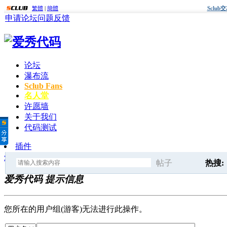
繁體
|
簡體
Sclu
申请论坛
问题反馈
论坛
瀑布流
Sclub Fans
名人堂
许愿墙
关于我们
代码测试
插件
爱秀代码
» 提示信息
帖子
热搜:
爱秀代码 提示信息
搜
爱秀代
您所在的用户组(游客)无法进行此操作。
索