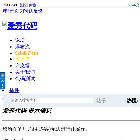
繁體
|
簡體
Sclu
申请论坛
问题反馈
论坛
瀑布流
Sclub Fans
名人堂
许愿墙
关于我们
代码测试
插件
爱秀代码
» 提示信息
帖子
热搜:
爱秀代码 提示信息
搜
discuz
您所在的用户组(游客)无法进行此操作。
索