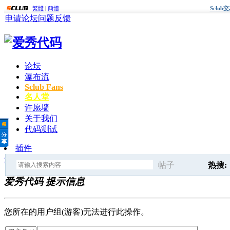
繁體
|
簡體
Sclu
申请论坛
问题反馈
论坛
瀑布流
Sclub Fans
名人堂
许愿墙
关于我们
代码测试
插件
爱秀代码
» 提示信息
帖子
热搜:
爱秀代码 提示信息
搜
点击这
您所在的用户组(游客)无法进行此操作。
索