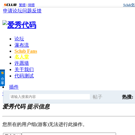
繁體
|
簡體
Sclu
申请论坛
问题反馈
论坛
瀑布流
Sclub Fans
名人堂
许愿墙
关于我们
代码测试
插件
爱秀代码
» 提示信息
帖子
热搜:
爱秀代码 提示信息
搜
后面
您所在的用户组(游客)无法进行此操作。
索