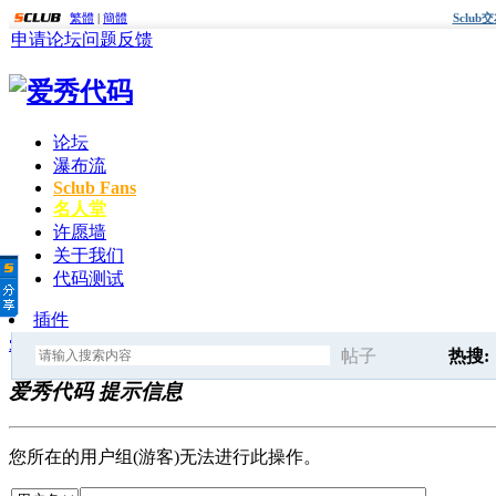
繁體
|
簡體
Sclu
申请论坛
问题反馈
论坛
瀑布流
Sclub Fans
名人堂
许愿墙
关于我们
代码测试
插件
爱秀代码
» 提示信息
帖子
热搜:
爱秀代码 提示信息
搜
后面
您所在的用户组(游客)无法进行此操作。
索