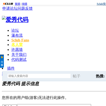
繁體
|
簡體
Sclu
申请论坛
问题反馈
论坛
瀑布流
Sclub Fans
名人堂
许愿墙
关于我们
代码测试
插件
爱秀代码
» 提示信息
帖子
热搜:
爱秀代码 提示信息
搜
sclub代
您所在的用户组(游客)无法进行此操作。
索