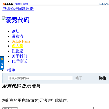
繁體
|
簡體
Sclu
申请论坛
问题反馈
论坛
瀑布流
Sclub Fans
名人堂
许愿墙
关于我们
代码测试
插件
爱秀代码
» 提示信息
帖子
热搜:
爱秀代码 提示信息
搜
这里生
您所在的用户组(游客)无法进行此操作。
索