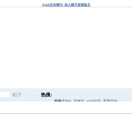
Sclub交友聊天~加入聊天室當版主
帖子
热搜:
标签(TAG)
关键词
sclub代码
爱秀代码
搜
后面
搜索框
快速查找
标签
索