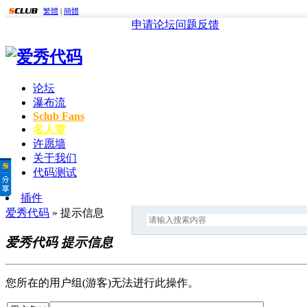
繁體
|
簡體
申请论坛
问题反馈
论坛
瀑布流
Sclub Fans
名人堂
许愿墙
关于我们
代码测试
插件
爱秀代码
» 提示信息
爱秀代码 提示信息
您所在的用户组(游客)无法进行此操作。