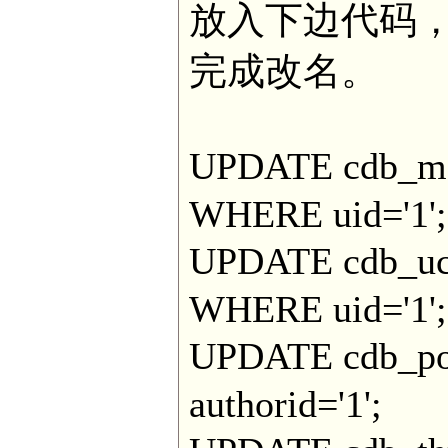
放入下边代码，
完成改名。
UPDATE cdb_me
WHERE uid='1';
UPDATE cdb_uc
WHERE uid='1';
UPDATE cdb_po
authorid='1';