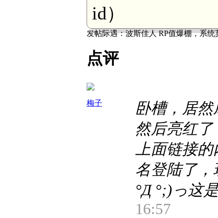
id）
发帖际遇：
波斯佳人 RP值爆棚，系统
点评
梅子
卧槽，居然
然后亮红了
上面链接的
名登陆了，
°Д °;)っ
16:57