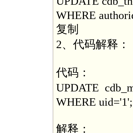
UPDATE cdb_th
WHERE authorid
复制
2、代码解释：
代码：
UPDATE cdb_m
WHERE uid='1';
解释：