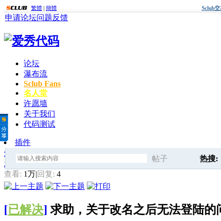
繁體
|
簡體
Sclu
申请论坛
问题反馈
论坛
瀑布流
Sclub Fans
名人堂
许愿墙
关于我们
代码测试
插件
爱秀代码
»
会员疑问求助
» 求助，关于改名之后无法登陆的问
帖子
热搜:
发帖
搜
查看:
1万
|
回复:
4
快速查
[
已解决
]
求助，关于改名之后无法登陆
索