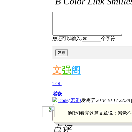
B
Color
Link
Smilie
您还可以输入:
个字符
发布
文
强
阁
TOP
地板
icode
(无界)
发表于 2018-10-17 22:38
他[她]看完这篇文章说：
累觉不
点评