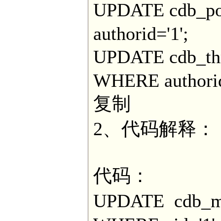
UPDATE cdb_po
authorid='1';
UPDATE cdb_th
WHERE authorid
复制
2、代码解释：
代码：
UPDATE cdb_m