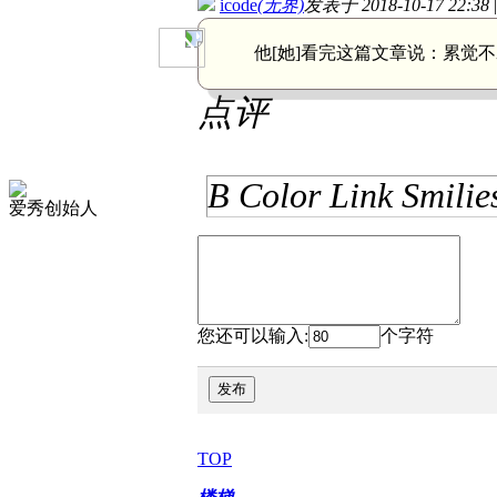
icode
(无界)
发表于 2018-10-17 22:38
他[她]看完这篇文章说：
累觉不
点评
B
Color
Link
Smilie
爱秀创始人
您还可以输入:
个字符
发布
TOP