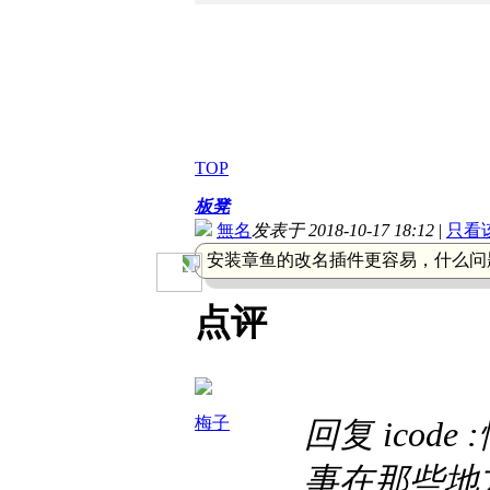
TOP
板凳
無名
发表于 2018-10-17 18:12
|
只看
安装章鱼的改名插件更容易，什么问
点评
梅子
回复 icod
事在那些地