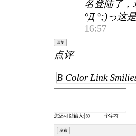
名登陆了，
°Д °;)っ
16:57
回复
点评
B
Color
Link
Smilie
您还可以输入:
个字符
发布