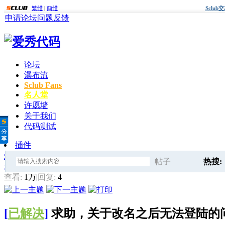
繁體
|
簡體
Sclu
申请论坛
问题反馈
论坛
瀑布流
Sclub Fans
名人堂
许愿墙
关于我们
代码测试
插件
爱秀代码
»
会员疑问求助
» 求助，关于改名之后无法登陆的问
帖子
热搜:
发帖
搜
查看:
1万
|
回复:
4
快速查
[
已解决
]
求助，关于改名之后无法登陆
索