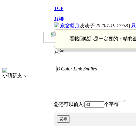
TOP
11
楼
东窗凝月
发表于 2020-7-19 17:38
|
只
看帖回帖那是一定要的：
精彩
点评
B
Color
Link
Smilies
小萌新皮卡
您还可以输入:
个字符
发布