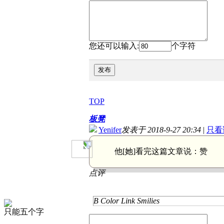
您还可以输入:
个字符
发布
TOP
板凳
Yenifer
发表于 2018-9-27 20:34
|
只看
他[她]看完这篇文章说：
赞
点评
B
Color
Link
Smilies
只能五个字