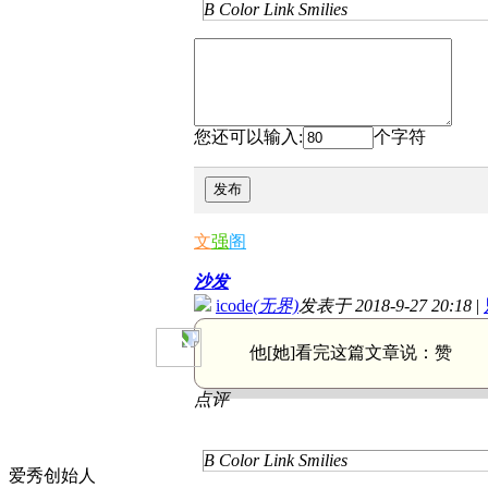
B
Color
Link
Smilies
您还可以输入:
个字符
发布
文
强
阁
沙发
icode
(无界)
发表于 2018-9-27 20:18
|
他[她]看完这篇文章说：
赞
点评
B
Color
Link
Smilies
爱秀创始人