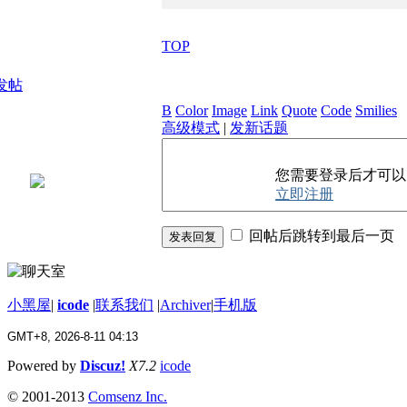
TOP
发帖
B
Color
Image
Link
Quote
Code
Smilies
高级模式
|
发新话题
您需要登录后才可
立即注册
回帖后跳转到最后一页
发表回复
小黑屋
|
icode
|
联系我们
|
Archiver
|
手机版
GMT+8, 2026-8-11 04:13
Powered by
Discuz!
X7.2
icode
© 2001-2013
Comsenz Inc.