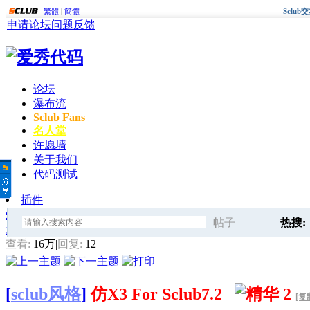
繁體
|
簡體
Sclu
申请论坛
问题反馈
论坛
瀑布流
Sclub Fans
名人堂
许愿墙
关于我们
代码测试
插件
爱秀代码
»
风格修改
» 仿X3 For Sclub7.2
帖子
热搜:
发帖
搜
查看:
16万
|
回复:
12
关键词
[
sclub风格
]
仿X3 For Sclub7.2
[复
索