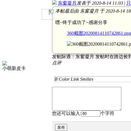
东窗凝月
发表于 2020-8-14 11:03
|
只
本帖最后由 东窗凝月 于 2020-8-14 18
嘿~终于成功了~感谢分享
360截图20200814110742861.pn
发帖际遇：
东窗凝月 发帖时在路边捡到
点评
小萌新皮卡
B
Color
Link
Smilies
您还可以输入:
个字符
发布