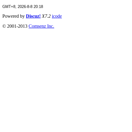
GMT+8, 2026-8-8 20:18
Powered by
Discuz!
X7.2
icode
© 2001-2013
Comsenz Inc.