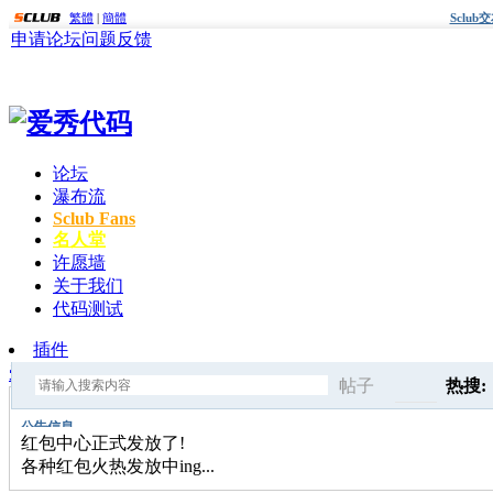
繁體
|
簡體
Sclu
申请论坛
问题反馈
论坛
瀑布流
Sclub Fans
名人堂
许愿墙
关于我们
代码测试
插件
爱秀代码
»红包中心
帖子
热搜:
搜
公告信息
红包中心正式发放了!
点击这
各种红包火热发放中ing...