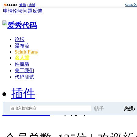
繁體
|
簡體
Sclu
申请论坛
问题反馈
论坛
瀑布流
Sclub Fans
名人堂
许愿墙
关于我们
代码测试
插件
爱秀代码
» 首页
帖子
热搜:
搜
后面
d