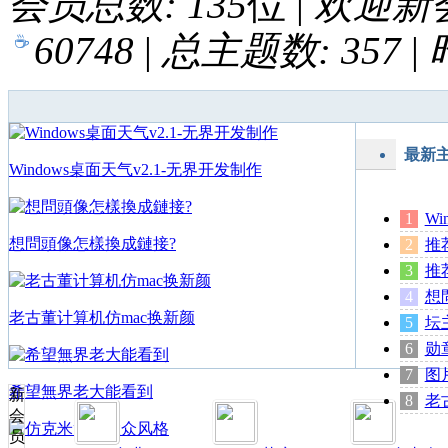
会员总数:
135
位
|
欢迎新
索
60748
|
总主题数:
357
|
最新
Windows桌面天气v2.1-无界开发制作
Wi
想問頭像怎樣換成鏈接?
推
推
想
老古董计算机仿mac换新颜
坛
勋
图
希望無界老大能看到
新
老
会
员