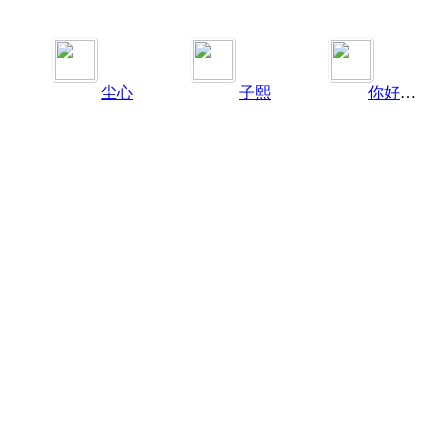
尘心
子熙
你好世界