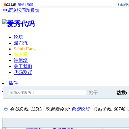
繁體
|
簡體
Sclu
申请论坛
问题反馈
论坛
瀑布流
Sclub Fans
名人堂
许愿墙
关于我们
代码测试
插件
爱秀代码
» 首页
帖子
热搜:
搜
会员总数:
135
位
|
欢迎新会员:
免费论坛
|
总帖子数:
60748
|
discuz
索