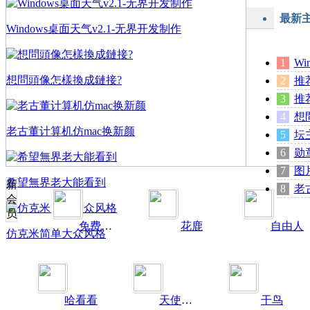
最新
Windows桌面天气v2.1-无界开发制作
Wi
想問頭像怎樣換成鏈接?
推
推
想
老古董计算机仿mac换新颜
坛
勋
图
希望無界老大能看到
新
老
会
员
免费论坛
花鹿
自由人
仿克米简单大众风格
哈看看
天使美女
干鸟