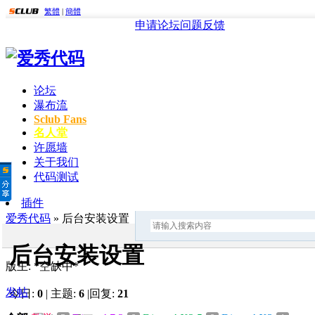
繁體
|
簡體
申请论坛
问题反馈
论坛
瀑布流
Sclub Fans
名人堂
许愿墙
关于我们
代码测试
插件
爱秀代码
» 后台安装设置
后台安装设置
版主: *空缺中*
发帖
今日:
0
|
主题:
6
|
回复:
21