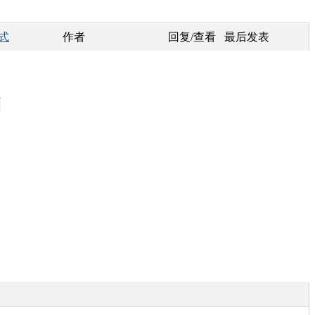
式
作者
回复/查看
最后发表
1