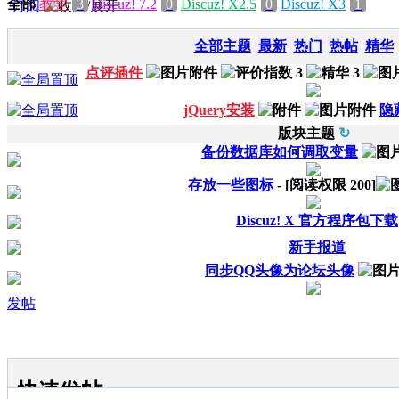
全部
教学
3
Discuz! 7.2
0
Discuz! X2.5
0
Discuz! X3
1
订阅
全部主题
最新
热门
热帖
精华
点评插件
jQuery安装
隐
版块主题
↻
备份数据库如何调取变量
存放一些图标
- [阅读权限
200
]
Discuz! X 官方程序包下载
新手报道
同步QQ头像为论坛头像
发帖
快速发帖