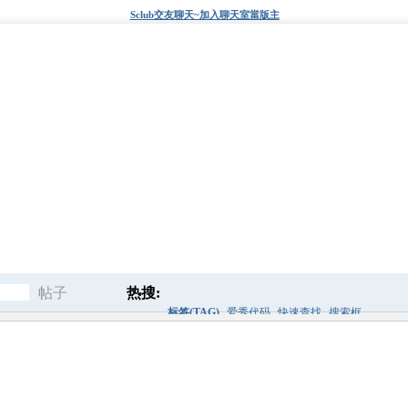
Sclub交友聊天~加入聊天室當版主
帖子
热搜:
标签(TAG)
爱秀代码
快速查找
搜索框
搜
标签
后面
sclub代码
关键词
索