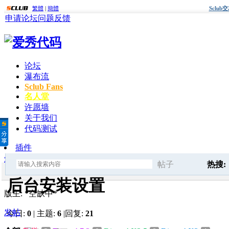
繁體
|
簡體
Sclu
申请论坛
问题反馈
论坛
瀑布流
Sclub Fans
名人堂
许愿墙
关于我们
代码测试
插件
爱秀代码
» 后台安装设置
帖子
热搜:
搜
后台安装设置
版主: *空缺中*
sclub代
发帖
今日:
0
|
主题:
6
|
回复:
21
索