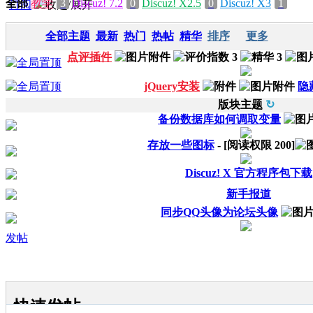
全部
教学
3
Discuz! 7.2
0
Discuz! X2.5
0
Discuz! X3
1
订阅
全部主题
最新
热门
热帖
精华
排序
更多
点评插件
jQuery安装
隐
版块主题
↻
备份数据库如何调取变量
存放一些图标
- [阅读权限
200
]
Discuz! X 官方程序包下载
新手报道
同步QQ头像为论坛头像
发帖
快速发帖